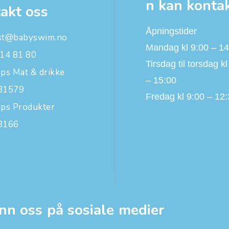
n kan konta
akt oss
Åpningstider
st@babyswim.no
Mandag kl 9:00 – 14
 14 81 80
Tirsdag til torsdag kl
ps Mat & drikke
– 15:00
31579
Fredag kl 9:00 – 12
pps Produkter
3166
nn oss på sosiale medier