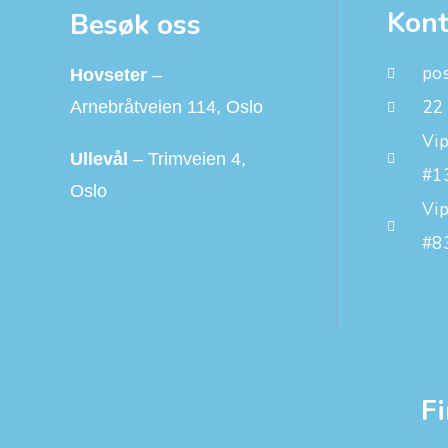
Kont
Besøk oss
po
Hovseter
–
22
Arnebråtveien 114, Oslo
Vip
Ullevål
– Trimveien 4,
#1
Oslo
Vi
#8
Fi