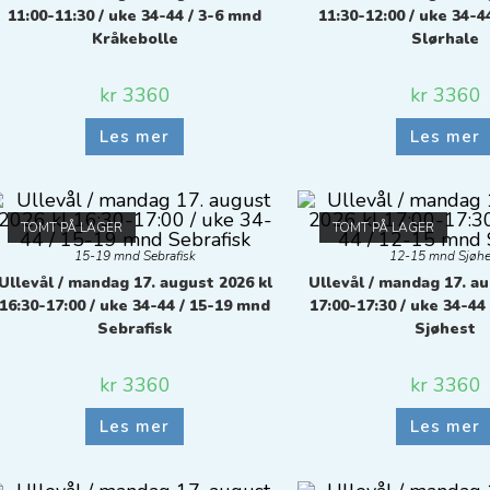
11:00-11:30 / uke 34-44 / 3-6 mnd
11:30-12:00 / uke 34-4
Kråkebolle
Slørhale
kr
3360
kr
3360
Les mer
Les mer
TOMT PÅ LAGER
TOMT PÅ LAGER
15-19 mnd Sebrafisk
12-15 mnd Sjøhe
Ullevål / mandag 17. august 2026 kl
Ullevål / mandag 17. au
16:30-17:00 / uke 34-44 / 15-19 mnd
17:00-17:30 / uke 34-44
Sebrafisk
Sjøhest
kr
3360
kr
3360
Les mer
Les mer