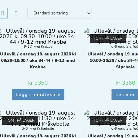
TOMT PÅ LAGER
9-12 mnd Krabbe
6-9 mnd Slørhal
Ullevål / onsdag 19. august 2026 kl
Ullevål / onsdag 19. au
09:30-10:00 / uke 34-44 / 9-12 mnd
10:00-10:30 / uke 34-4
Krabbe
Slørhale
kr
3360
kr
3360
Legg i handlekurv
Les mer
TOMT PÅ LAGER
TOMT PÅ LAGER
3-6 mnd Kråkebolle
6-9 mnd Slørhal
Ullevål / onsdag 19. august 2026 kl
Ullevål / onsdag 19. au