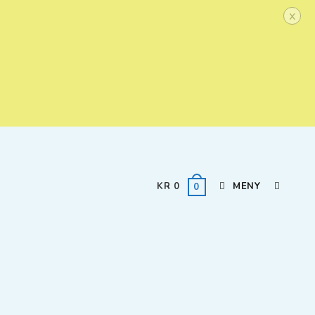
x
KR
0
MENY
0