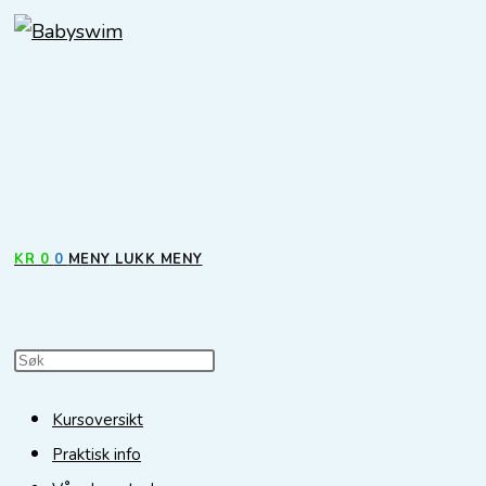
Søkeresultater
sidefelt
KR
0
0
MENY
LUKK MENY
Search
Press
this
Escape
Kursoversikt
website
to
Praktisk info
close