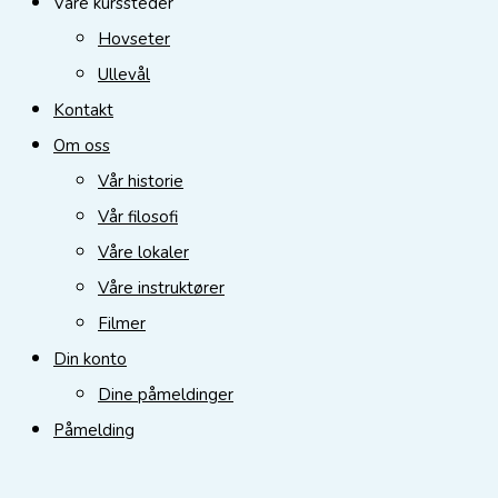
Våre kurssteder
the
Hovseter
search
Ullevål
panel.
Kontakt
Om oss
Vår historie
Vår filosofi
Våre lokaler
Våre instruktører
Filmer
Din konto
Dine påmeldinger
Påmelding