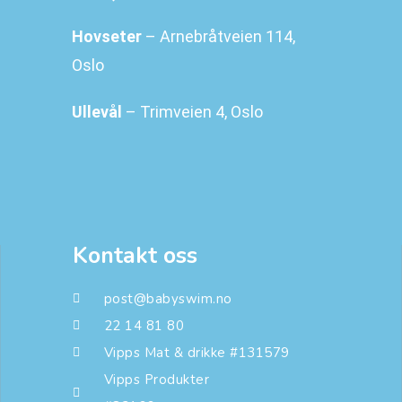
Hovseter
– Arnebråtveien 114,
Oslo
Ullevål
– Trimveien 4, Oslo
Kontakt oss
post@babyswim.no
22 14 81 80
Vipps Mat & drikke #131579
Vipps Produkter