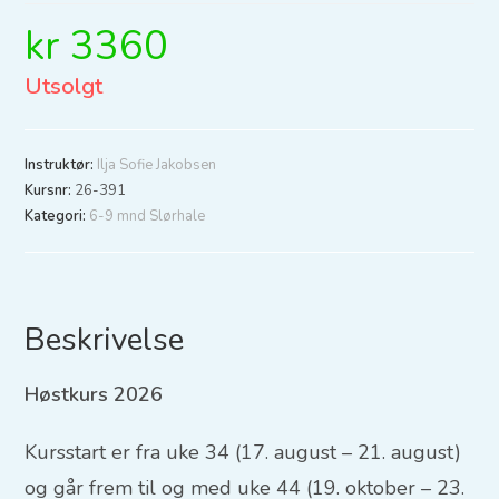
kr
3360
Utsolgt
Instruktør:
Ilja Sofie Jakobsen
Kursnr:
26-391
Kategori:
6-9 mnd Slørhale
Beskrivelse
Høstkurs 2026
Kursstart er fra uke 34 (17. august – 21. august)
og går frem til og med uke 44 (19. oktober – 23.