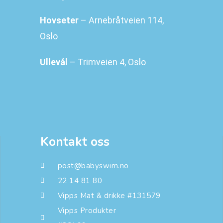
Hovseter
– Arnebråtveien 114,
Oslo
Ullevål
– Trimveien 4, Oslo
Kontakt oss
post@babyswim.no
22 14 81 80
Vipps Mat & drikke #131579
Vipps Produkter