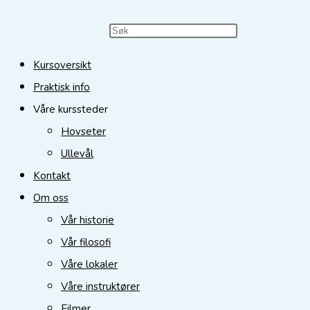
Search
Press
this
Escape
Kursoversikt
website
to
Praktisk info
close
Våre kurssteder
the
Hovseter
search
Ullevål
panel.
Kontakt
Om oss
Vår historie
Vår filosofi
Våre lokaler
Våre instruktører
Filmer