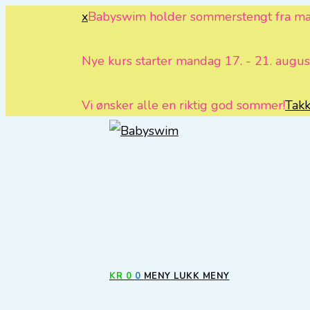
x
Babyswim holder sommerstengt fra mand
Nye kurs starter mandag 17. - 21. august
Vi ønsker alle en riktig god sommer!
Takk,
Søkeresultater
sidefelt
KR
0
0
MENY
LUKK MENY