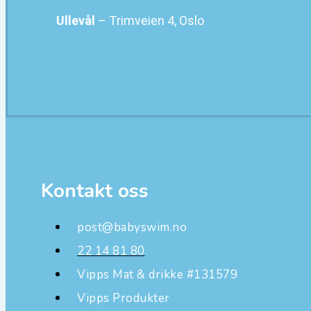
Ullevål
– Trimveien 4, Oslo
Kontakt oss
post@babyswim.no
22 14 81 80
Vipps Mat & drikke #131579
Vipps Produkter