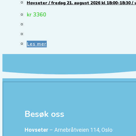
Hovseter / fredag 21. august 2026 kl 18:00-18:30 / 
kr
3360
Les mer
Besøk oss
Hovseter
– Arnebråtveien 114, Oslo