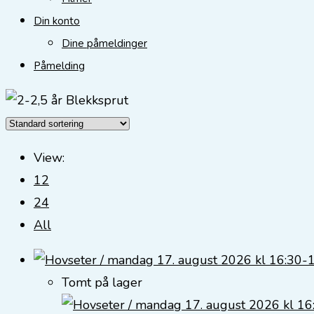
Din konto
Dine påmeldinger
Påmelding
View:
12
24
All
Tomt på lager