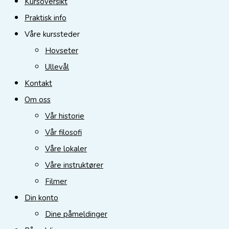
Kursoversikt
Praktisk info
Våre kurssteder
Hovseter
Ullevål
Kontakt
Om oss
Vår historie
Vår filosofi
Våre lokaler
Våre instruktører
Filmer
Din konto
Dine påmeldinger