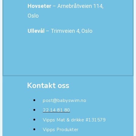
Hovseter
– Arnebråtveien 114,
Oslo
Ullevål
– Trimveien 4, Oslo
Kontakt oss
post@babyswim.no
22 14 81 80
Vipps Mat & drikke #131579
Vipps Produkter