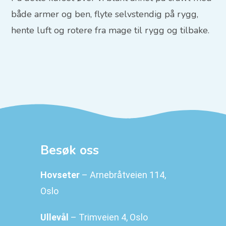
både armer og ben, flyte selvstendig på rygg,
hente luft og rotere fra mage til rygg og tilbake.
Besøk oss
Hovseter
– Arnebråtveien 114,
Oslo
Ullevål
– Trimveien 4, Oslo