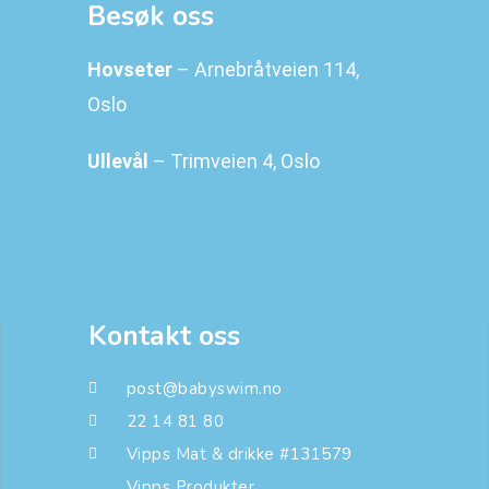
Besøk oss
Hovseter
– Arnebråtveien 114,
Oslo
Ullevål
– Trimveien 4, Oslo
Kontakt oss
post@babyswim.no
22 14 81 80
Vipps Mat & drikke #131579
Vipps Produkter