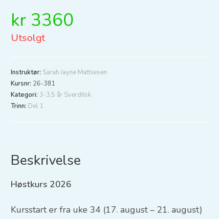
kr
3360
Utsolgt
Instruktør:
Sarah Jayne Mathiesen
Kursnr:
26-381
Kategori:
3-3,5 år Sverdfisk
Trinn:
Del 1
Beskrivelse
Høstkurs 2026
Kursstart er fra uke 34 (17. august – 21. august)