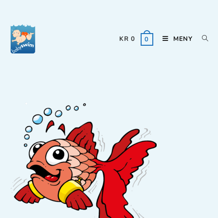
KR
0
MENY
0