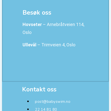
Besøk oss
Hovseter
– Arnebråtveien 114,
Oslo
Ullevål
– Trimveien 4, Oslo
Kontakt oss
post@babyswim.no
22 14 81 80