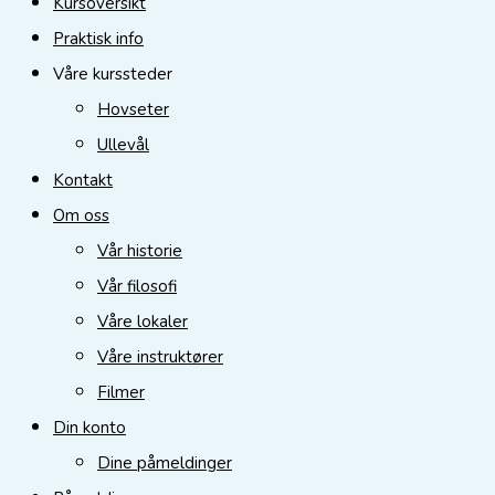
Kursoversikt
Praktisk info
Våre kurssteder
Hovseter
Ullevål
Kontakt
Om oss
Vår historie
Vår filosofi
Våre lokaler
Våre instruktører
Filmer
Din konto
Dine påmeldinger