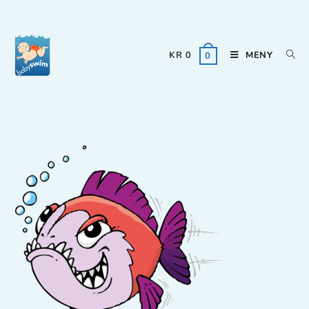
KR
0
MENY
0