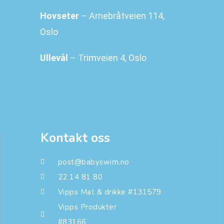
Hovseter
– Arnebråtveien 114,
Oslo
Ullevål
– Trimveien 4, Oslo
Kontakt oss
post@babyswim.no
22 14 81 80
Vipps Mat & drikke #131579
Vipps Produkter
#83166