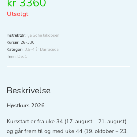
kr
3360
Utsolgt
Instruktør:
Ilja Sofie Jakobsen
Kursnr:
26-330
Kategori:
3,5-4 år Barracuda
Trinn:
Del 1
Beskrivelse
Høstkurs 2026
Kursstart er fra uke 34 (17. august – 21. august)
og går frem til og med uke 44 (19. oktober – 23.