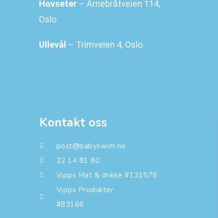
Hovseter
– Arnebråtveien 114,
Oslo
Ullevål
– Trimveien 4, Oslo
Kontakt oss
post@babyswim.no
22 14 81 80
Vipps Mat & drikke #131579
Vipps Produkter
#83166